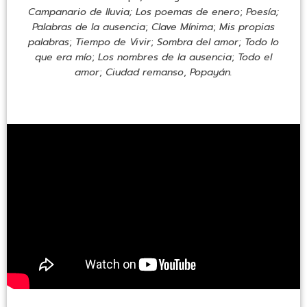
Campanario de lluvia; Los poemas de enero
;
Poesía;
Palabras de la ausencia
;
Clave Mínima
;
Mis propias
palabras
;
Tiempo de Vivir
;
Sombra del amor
;
Todo lo
que era mío
;
Los nombres de la ausencia
;
Todo el
amor
;
Ciudad remanso
,
Popayán.