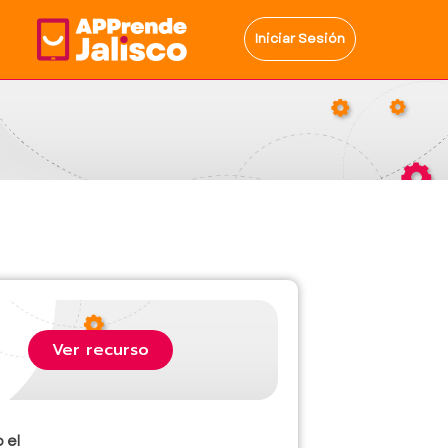
Iniciar Sesión
Ver recurso
 el