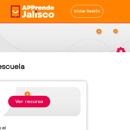
Iniciar Sesión
 escuela
Ver recurso
 el