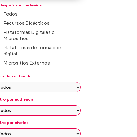
tegoría de contenido
Todos
Recursos Didácticos
Plataformas Digitales o
Micrositios
Plataformas de formación
digital
Micrositios Externos
Recursos Externos
po de contenido
Fichas Aprende en Familia
Proyectos integradores
ltro por audiencia
Micrositios de Consejos
Técnicos Escolares
Vídeos Temáticos
ltro por niveles
Fichas Didácticas Temáticas
Fichas didácticas educación