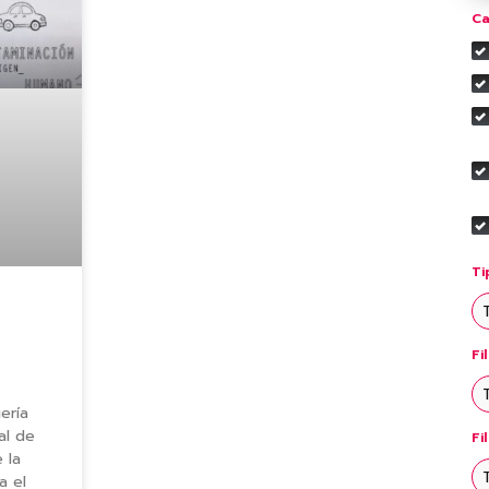
Ca
Ti
Fi
ería
al de
Fi
 la
a el